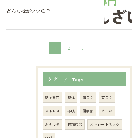
どんな枕がいいの？
1
2
3
タグ
Tags
駒ヶ根市
整体
肩こり
首こり
ストレス
不眠
頭痛薬
めまい
ふらつき
眼精疲労
ストレートネック