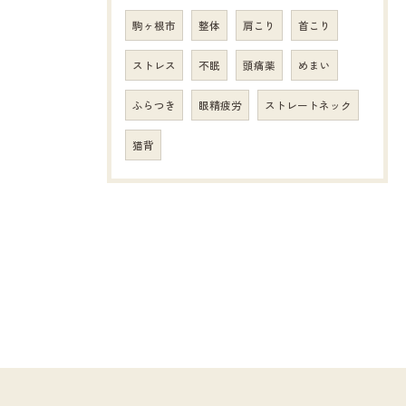
駒ヶ根市
整体
肩こり
首こり
ストレス
不眠
頭痛薬
めまい
ふらつき
眼精疲労
ストレートネック
猫背