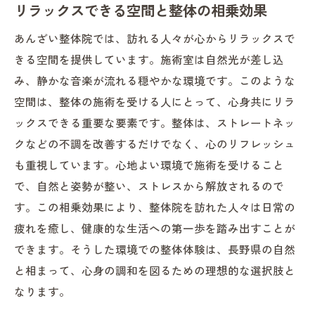
リラックスできる空間と整体の相乗効果
整体の専門家が語るストレートネック改善の最
新アプローチ
あんざい整体院では、訪れる人々が心からリラックスで
きる空間を提供しています。施術室は自然光が差し込
専門家が推奨するストレートネック改善法
み、静かな音楽が流れる穏やかな環境です。このような
最新の整体技術とその効果の紹介
空間は、整体の施術を受ける人にとって、心身共にリラ
ストレートネックに効果的な新しいアプロ
ックスできる重要な要素です。整体は、ストレートネッ
ーチ
クなどの不調を改善するだけでなく、心のリフレッシュ
整体専門家から見る健康的な生活習慣
も重視しています。心地よい環境で施術を受けること
最新技術がもたらす整体施術の進化
で、自然と姿勢が整い、ストレスから解放されるので
専門家の視点から見るストレートネック改
す。この相乗効果により、整体院を訪れた人々は日常の
善のポイント
疲れを癒し、健康的な生活への第一歩を踏み出すことが
長野県のあんざい整体院で体験するストレスフ
できます。そうした環境での整体体験は、長野県の自然
リーな施術
と相まって、心身の調和を図るための理想的な選択肢と
なります。
ストレス解消に向けた整体施術の方法