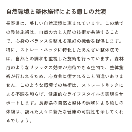
整体院での施術が日常生活に与える影響
自然環境と整体施術による癒しの共演
ストレートネック改善と健康的な未来
長野県は、美しい自然環境に恵まれています。この地で
あんざい整体院で始める健康習慣！長野県での
の整体施術は、自然の力と人間の技術が共演すること
整体体験がもたらす変化
で、心身のバランスを整える絶好の機会を提供します。
整体体験から生まれる新しい習慣
特に、ストレートネックに特化したあんざい整体院で
長野県での整体がもたらす健康的な変化
は、自然との調和を重視した施術を行っています。森林
日常に取り入れるべき整体の知識
浴のようなリラックス効果が期待できる空間で、整体施
健康的なライフスタイルを築く整体体験
術が行われるため、心身共に癒されること間違いありま
整体施術がもたらす長期健康効果
せん。このような環境での施術は、ストレートネックに
整体院での体験を通じたライフスタイルの
よる不調を和らげ、健康的なライフスタイルの実現をサ
向上
ポートします。長野県の自然と整体の調和による癒しの
体験は、訪れた人々に新たな健康の可能性を示してくれ
るでしょう。