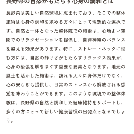
長野県の自然がもたらす心身の調和とは
首の健康がもたらすライフスタイルの変化
長野県は美しい自然環境に恵まれており、そこでの整体
ストレートネック改善の流れと成果
施術は心身の調和を求める方々にとって理想的な選択で
整体院で得られる新しい健康習慣
す。自然と一体となった整体院での施術は、心地よい空
長野県での整体体験がストレートネック解消に
間でのリラクゼーションを提供し、自律神経のバランス
効果的な理由
を整える効果があります。特に、ストレートネックに悩
長野県の地理的特性と整体体験の相性
む方には、自然の静けさがもたらすリラックス効果が、
長野県での整体体験がもたらす具体的な効
心身の緊張を解きほぐす重要な要素となります。地元の
果
風土を活かした施術は、訪れる人々に身体だけでなく、
ストレートネック解消に向けた整体体験の
心の安らぎも提供し、日常のストレスから解放される感
魅力
覚を味わうことができます。このような環境での整体体
地域特有の施術がもたらす健康効果
験は、長野県の自然と調和した健康維持をサポートし、
多くの方にとって新しい健康習慣の出発点となるでしょ
長野県の自然が提供する癒しの力
う。
整体体験が日常生活に与えるポジティブな
影響