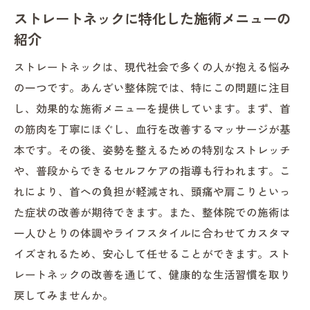
あんざい整体院でのリラックス体験
ストレートネックに特化した施術メニューの
心理的負担を軽減する整体空間の工夫
紹介
ストレスフリーを実現する施術メニュー
ストレートネックは、現代社会で多くの人が抱える悩み
整体院でのリラクゼーションテクニック紹
の一つです。あんざい整体院では、特にこの問題に注目
介
し、効果的な施術メニューを提供しています。まず、首
心身のバランスを整える施術の特徴
の筋肉を丁寧にほぐし、血行を改善するマッサージが基
ストレートネックに悩む方必見！長野県の整体
本です。その後、姿勢を整えるための特別なストレッチ
院が提供する健康ライフスタイル
や、普段からできるセルフケアの指導も行われます。こ
ストレートネック改善がもたらす健康的な
れにより、首への負担が軽減され、頭痛や肩こりといっ
生活
た症状の改善が期待できます。また、整体院での施術は
長野県の整体院で始める健康ライフスタイ
一人ひとりの体調やライフスタイルに合わせてカスタマ
ル
イズされるため、安心して任せることができます。スト
整体施術が生活に与えるポジティブな変化
レートネックの改善を通じて、健康的な生活習慣を取り
戻してみませんか。
健康的な習慣を支える整体の役割