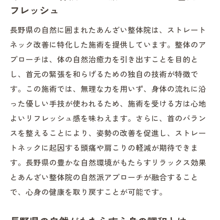
フレッシュ
整体技術の進化とその効果
長野県の自然に囲まれたあんざい整体院は、ストレート
あんざい整体院の施術プロセス解説
ネック改善に特化した施術を提供しています。整体のア
首の負担を和らげる具体的なアプローチ
プローチは、体の自然治癒力を引き出すことを目的と
整体師の経験がもたらす信頼感
し、首元の緊張を和らげるための独自の技術が特徴で
長野県ならではの整体技術の魅力
す。この施術では、無理な力を用いず、身体の流れに沿
ストレートネック軽減に必要な施術ポイン
った優しい手技が使われるため、施術を受ける方は心地
ト
よいリフレッシュ感を味わえます。さらに、首のバラン
ストレートネックに特化したあんざい整体院で
スを整えることにより、姿勢の改善を促進し、ストレー
体験する首の健康革命
トネックに起因する頭痛や肩こりの軽減が期待できま
ストレートネック改善のためのカスタマイ
す。長野県の豊かな自然環境がもたらすリラックス効果
ズ施術
とあんざい整体院の自然派アプローチが融合すること
で、心身の健康を取り戻すことが可能です。
健康革命をもたらす整体技術とは
あんざい整体院での首のケア体験