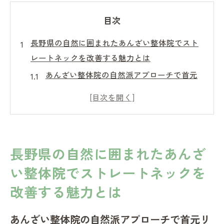
目次
長野県の自然に囲まれたあんざい整体院でスト
レートネックを改善する魅力とは
あんざい整体院の自然派アプローチで首元
リフレッシュ
長野県の自然がもたらす心身の調和とは
リラックスできる空間と整体の相乗効果
ストレートネックに特化した施術メニュー
長野県の自然に囲まれたあんざ
の紹介
い整体院でストレートネックを
自然環境と整体施術による癒しの共演
改善する魅力とは
地域密着型の整体院が提供する安心感
整体技術が光る長野県あんざい整体院で首の負
あんざい整体院の自然派アプローチで首元リ
担を軽減する方法