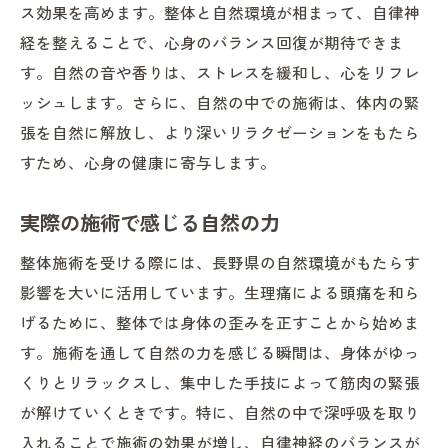
ス効果を高めます。整体と自然環境が相まって、自律神
自然治癒力を引き出す長野県の整体で健康的な
経を整えることで、心身のバランス回復が期待できま
生活を実現
す。自然の音や香りは、ストレスを緩和し、心をリフレ
自然治癒力とは何か
ッシュします。さらに、自然の中での施術は、体内の緊
長野県の整体が自然治癒力を高める理由
張を自然に解放し、より深いリラクゼーションをもたら
整体で実現する健康的なライフスタイル
すため、心身の健康に寄与します。
自然界の力を借りた整体の実践例
実際の施術で感じる自然の力
健康的な生活をサポートする整体の役割
整体を経験した人々の健康改善ストーリー
整体施術を受ける際には、長野県の自然環境がもたらす
生理痛による頭痛を整体で和らげる：長野県で
影響を大いに活用しています。生理痛による頭痛を和ら
の実体験
げるために、整体では身体の歪みを正すことから始めま
す。施術を通して自然の力を感じる瞬間は、身体がゆっ
整体が生理痛に与える影響とは
くりとリラックスし、集中した手技によって筋肉の緊張
長野県での施術体験談
が解けていくときです。特に、自然の中で深呼吸を取り
生理痛の頭痛改善に成功した事例
入れることで施術の効果が増し、自律神経のバランスが