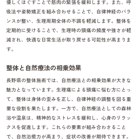
優しくほぐすことで筋肉の緊張を緩和します。また、呼
整体が心身のバランスを回復させる仕組み
吸法や姿勢矯正を組み合わせることで、自律神経のバラ
生理痛軽減における整体の具体的効果
ンスが整い、生理周期全体の不調を軽減します。整体を
定期的に受けることで、生理時の頭痛の頻度や強さが軽
施術後の心身状態の変化
減され、快適な日常生活が取り戻せる可能性が高まりま
健康維持に向けた整体の継続的効果
す。
生理痛軽減を目指した施術の実際
長野県の整体が生理痛から解放し心身の調和を
整体と自然療法の相乗効果
取り戻す道
長野県の整体施術では、自然療法との相乗効果が大きな
生理痛からの解放を目指す整体の役割
魅力となっています。生理痛による頭痛に悩む方にとっ
心身の調和を取り戻す具体的施術
て、整体は身体の歪みを正し、自律神経の調整を図る重
長野県での成功例とその秘訣
要な役割を果たします。一方で、自然療法としての森林
全体的な健康改善に向けた整体の効果
浴や温泉は、精神的なストレスを緩和し、心身のリラッ
心身の調和がもたらす日常生活への影響
クスを促進します。これらの要素が組み合わさること
生理痛からの解放に向けた整体の可能性
で、自然治癒力が高まり、症状の改善が期待できます。