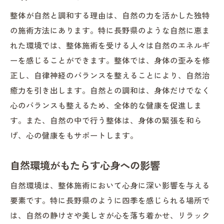
整体が自然と調和する理由は、自然の力を活かした独特
自律神経と頭痛の関係性
の施術方法にあります。特に長野県のような自然に恵ま
整体による体の歪みの改善
れた環境では、整体施術を受ける人々は自然のエネルギ
施術が頭痛に与える具体的な効果
ーを感じることができます。整体では、身体の歪みを修
生理痛と頭痛の共通点と整体の対応
正し、自律神経のバランスを整えることにより、自然治
整体がもたらす即効性と長期的効果
癒力を引き出します。自然との調和は、身体だけでなく
自律神経を整える整体で生理痛の悩みを根本か
心のバランスも整えるため、全体的な健康を促進しま
ら解決する
す。また、自然の中で行う整体は、身体の緊張を和ら
自律神経の役割と整体の調整方法
げ、心の健康をもサポートします。
生理痛改善に向けた整体のプロセス
自然環境がもたらす心身への影響
自律神経調整がもたらす心身の変化
整体が自律神経に与える影響とは
自然環境は、整体施術において心身に深い影響を与える
要素です。特に長野県のように四季を感じられる場所で
生理痛からの解放：整体の成功事例
は、自然の静けさや美しさが心を落ち着かせ、リラック
整体を受ける前後の自律神経の変化を考察