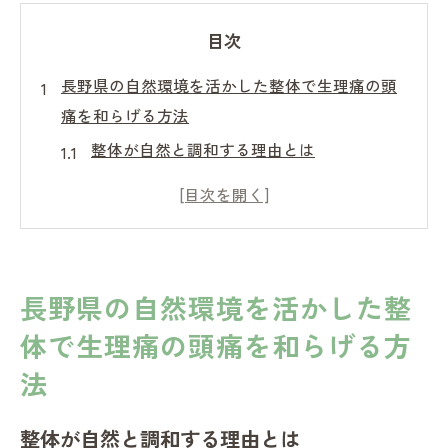
目次
長野県の自然環境を活かした整体で生理痛の頭
痛を和らげる方法
整体が自然と調和する理由とは
自然環境がもたらす心身への影響
実際の施術で感じる自然の力
生理痛の頭痛を和らげる整体の具体的な施
術法
長野県の自然環境を活かした整
整体と自然療法の相乗効果
体で生理痛の頭痛を和らげる方
長野県の自然が健康回復に与える役割
法
整体施術が生理痛による頭痛に効果的な理由と
そのメカニズム
整体が自然と調和する理由とは
整体がもたらす頭痛緩和のメカニズム