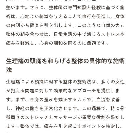
実際の施術による顕著な変化
整います。さらに、整体師の専門知識と経験に基づく施
施術者の見解と患者の声
術は、心地よい刺激を与えることで血行を促進し、身体
体験者が語る整体の効果
の内側から健康を引き出します。このような自然の力と
地元の伝統技術と現代科学が融合した整体で生
整体の組み合わせは、日常生活の中で感じるストレスや
理痛を克服
痛みを軽減し、心身の調和を図るのに最適です。
伝統技術の概要とその効果
生理痛の頭痛を和らげる整体の具体的な施術
現代科学が補完する整体の力
法
融合施術の具体例とその成果
生理痛による頭痛に対する整体の施術法は、多くの女性
長野県で受けられる独自の施術内容
が抱える問題に対して効果的なアプローチを提供しま
伝統と科学の協力がもたらす健康効果
す。まず、全身の歪みを矯正することで、血流を改善
生理痛克服に向けた新たなアプローチ
し、神経の働きを正常化させます。この過程で、特に骨
整体が提供する心身のバランス回復と生理痛軽
盤周りのストレッチとマッサージが重要な役割を果たし
減の効果
ます。整体では、痛みを引き起こすポイントを特定し、
心身のバランスと健康の関係性