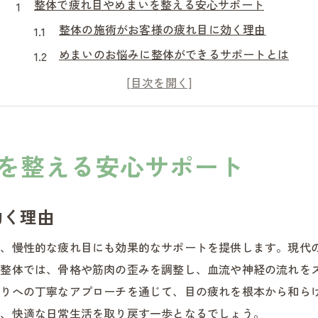
整体で疲れ目やめまいを整える安心サポート
整体の施術がお客様の疲れ目に効く理由
めまいのお悩みに整体ができるサポートとは
整体で心身が安らぐ安心のアプローチ
環境に頼らない整体の安全な配慮
整体院選びのポイントと信頼性とは
整体で安心感を得るための心得
を整える安心サポート
長野県で整体が叶える疲れ目・めまい対策
整体がお客様の疲れ目に有効な理由
効く理由
長野県で整体を受けるメリットを紹介
で、慢性的な疲れ目にも効果的なサポートを提供します。現代
整体でめまいに寄り添う丁寧な対策
。整体では、骨格や筋肉の歪みを調整し、血流や神経の流れを
整体院で安心して相談できる環境作り
周りへの丁寧なアプローチを通じて、目の疲れを根本から和ら
整体で心身のバランスを整えるコツ
り、快適な日常生活を取り戻す一歩となるでしょう。