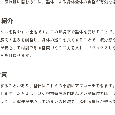
す。疲れ目に悩む方には、整体による身体全体の調整が有効な
お客様目線で考える整体の活用法
整体とセルフケアで健康維持を実現
を紹介
整体が提案する疲れ目・めまい対策
ックスを得やすい土地です。この環境下で整体を受けることで
整体で健康的なライフスタイルへ導く
や筋肉の歪みを調整し、身体の巡りを良くすることで、疲労感
様が安心して相談できる空間づくりに力を入れ、リラックスし
毎日を目指せます。
対策
響することがあり、整体はこれらの不調にアプローチできます
トします。たとえば、駒ケ根市頭痛専門あんざい整体院では、
により、お客様が安心してめまいの軽減を目指せる環境が整っ