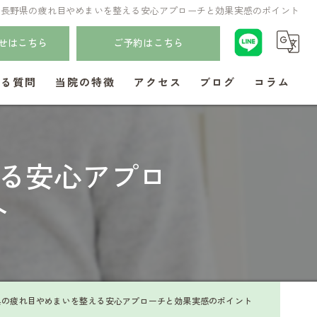
で長野県の疲れ目やめまいを整える安心アプローチと効果実感のポイント
せはこちら
ご予約はこちら
ある質問
当院の特徴
アクセス
ブログ
コラム
更年期
る安心アプロ
偏頭痛
ト
子供
頭痛
自律神経
県の疲れ目やめまいを整える安心アプローチと効果実感のポイント