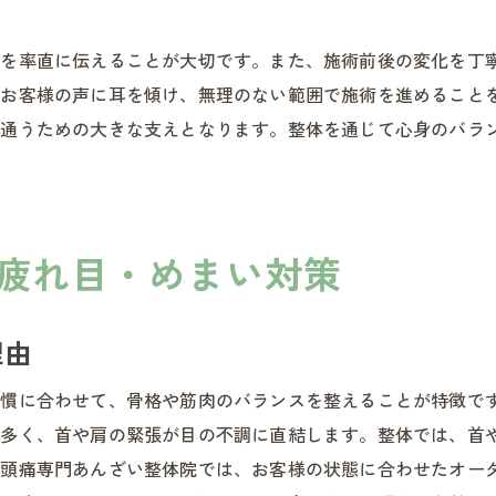
整体による体調変化を実感する瞬間
みを率直に伝えることが大切です。また、施術前後の変化を丁
整体施術の継続が生む安心と効果
、お客様の声に耳を傾け、無理のない範囲で施術を進めること
整体と日常ケアの相乗効果を活かす
て通うための大きな支えとなります。整体を通じて心身のバラ
整体の効果を感じる通院回数の目安
整体で効果を実感するまでの流れ
整体通院の回数と効果の関係性
疲れ目・めまい対策
お客様が整体で感じる変化を解説
整体の効果持続に必要なポイント
無理なく続ける整体通院のコツ
理由
整体で健康維持を目指すための習慣
習慣に合わせて、骨格や筋肉のバランスを整えることが特徴で
整体で健康的な毎日を目指す新アプローチ
が多く、首や肩の緊張が目の不調に直結します。整体では、首
整体で始める健康習慣の第一歩
市頭痛専門あんざい整体院では、お客様の状態に合わせたオー
整体の力で心身のバランスを整える