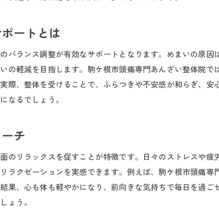
整体施術の流れと安心ポイント解説
整体による自律神経バランスの整え方
サポートとは
整体が自律神経に与える影響と効果
肉のバランス調整が有効なサポートとなります。めまいの原因
整体で自律神経を整える実践方法
まいの軽減を目指します。駒ケ根市頭痛専門あんざい整体院で
疲れ目と自律神経の深い関係性を知る
。実際、整体を受けることで、ふらつきや不安感が和らぎ、安
めまい予防に整体ができることとは
うになるでしょう。
整体によるリラックス効果の秘訣
整体で日常に役立つセルフケア提案
ローチ
整体は疲労回復に効果が期待できる理由
両面のリラックスを促すことが特徴です。日々のストレスや疲
整体で身体の疲労が軽減される仕組み
いリラクゼーションを実感できます。例えば、駒ケ根市頭痛専
疲れ目にも整体が有効な理由とは
の結果、心も体も軽やかになり、前向きな気持ちで毎日を過ご
整体はめまい改善にも期待できる
でしょう。
お客様が実感しやすい整体の効果