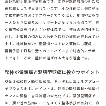
長野県駒ヶ根市や伊那市では、整体が頭痛対策の新たな
整体を参考にした頭痛セルフチェック
選択肢として注目されています。その理由は、薬に頼ら
頭痛の特徴を知り整体と併用する方法
ず根本的な原因にアプローチできる点と、地域密着型で
整体院が教える自己判断のポイント
一人ひとりに寄り添うサポートが受けられる点です。駒
ケ根市頭痛専門あんざい整体院では、整体の専門性を活
整体アプローチが導く頭痛改善の新提案
かし、お客様の悩みに合わせた個別の施術が行われてい
整体で提案する頭痛改善のアプローチ
ます。地域特有の生活習慣やストレス要因にも配慮し、
整体が教える新しい頭痛対策の考え方
再発予防や日常生活へのアドバイスまで総合的にサポー
頭痛タイプに応じた整体活用法の紹介
トできることが、整体が選ばれる大きな理由です。
整体とセルフケアを組み合わせた改善術
お客様目線で考える整体の新提案
整体が偏頭痛と緊張型頭痛に役立つポイント
症状の特徴から頭痛の種類を知るコツ
整体は偏頭痛と緊張型頭痛、それぞれに異なるアプロー
整体視点で症状から頭痛タイプを探る
チで役立ちます。ポイントは、筋肉の緊張緩和や姿勢バ
頭痛の特徴と整体の関わりを知る方法
ランスの調整、自律神経の安定化です。緊張型頭痛で
整体による頭痛種類別の見分け方
は、肩や首の筋肉のこりをほぐす整体手技が有効で、血