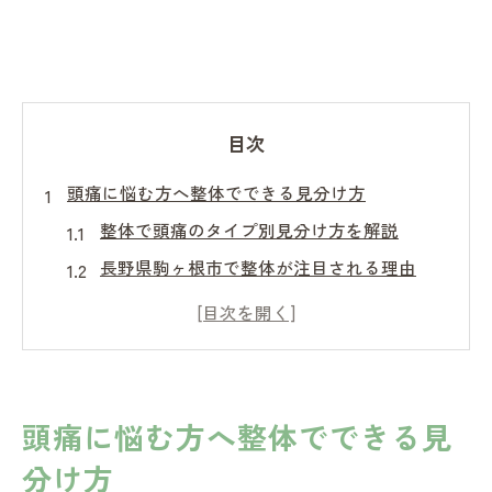
目次
頭痛に悩む方へ整体でできる見分け方
整体で頭痛のタイプ別見分け方を解説
長野県駒ヶ根市で整体が注目される理由
整体が偏頭痛と緊張型頭痛に役立つポイン
ト
お客様の頭痛に整体が有効な理由とは
整体による頭痛対策の基本と流れ
頭痛に悩む方へ整体でできる見
偏頭痛と緊張型頭痛の違いを整体視点で解説
分け方
整体が見る偏頭痛と緊張型頭痛の特徴