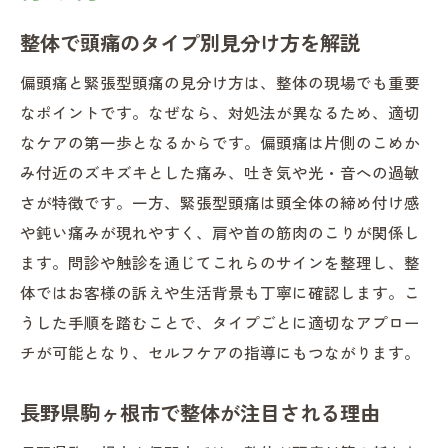
整体院で知るべき頭痛タイプの違い
整体で頭痛のタイプ別見分け方を解説
偏頭痛と緊張型頭痛の見分け方のポイント
偏頭痛と緊張型頭痛の見分け方は、整体の現場でも重要
整体による頭痛の種類ごとのアプローチ
なポイントです。なぜなら、対処法が異なるため、適切
お客様目線で理解する頭痛の違い
なケアの第一歩となるからです。偏頭痛は片側のこめか
整体を活用した頭痛タイプのセルフチェック法
み付近のズキズキとした痛み、吐き気や光・音への過敏
整体を活かした頭痛セルフチェック方法
さが特徴です。一方、緊張型頭痛は頭全体の締め付け感
や鈍い痛みが現れやすく、肩や首の筋肉のこりが関係し
自宅でできる整体式頭痛タイプ判別法
ます。問診や触診を通じてこれらのサインを整理し、整
整体がおすすめする頭痛見極めポイント
体ではお客様の訴えや生活背景も丁寧に確認します。こ
偏頭痛と緊張型頭痛の自己判断術と整体
うした手順を踏むことで、タイプごとに適切なアプロー
整体視点で分かるセルフチェックのコツ
チが可能となり、セルフケアの指導にもつながります。
お客様自身でできる頭痛の見分けポイント
整体の知見を活かした頭痛の見分け方
長野県駒ヶ根市で整体が注目される理由
お客様が実践できる頭痛タイプの判別法