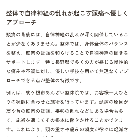
慢性的な頭痛を整体で和らげるメリット
整体で自律神経の乱れが起こす頭痛へ優しく
頭痛でお困りの方に整体がおすすめなワケ
アプローチ
整体が頭痛で悩むお客様に支持される理由
頭痛の背後には、自律神経の乱れが深く関係しているこ
を解説
とが少なくありません。整体では、身体全体のバランス
自律神経の乱れによる頭痛に整体が有効な
を整え、筋肉の緊張を和らげることで自律神経の働きを
ポイント
サポートします。特に長野県で多くの方が感じる慢性的
整体で実感できる頭痛軽減の新しいアプロ
な痛みや不調に対し、優しい手技を用いて無理なくアプ
ーチ
ローチできる点が整体の特徴です。
多くのお客様が整体で頭痛が楽になった実
例えば、駒ケ根市あんざい整体院では、お客様一人ひと
体験
りの状態に合わせた施術を行っています。頭痛の原因が
整体による頭痛ケアが他とどう違うのか
肩や首の筋肉の緊張、姿勢の乱れなどにある場合も多
整体が自律神経のバランスを整える仕組み
く、施術を通じてその根本に働きかけることができま
整体が自律神経のバランスを整える具体的
す。これにより、頭の重さや痛みの頻度が徐々に軽減さ
プロセス