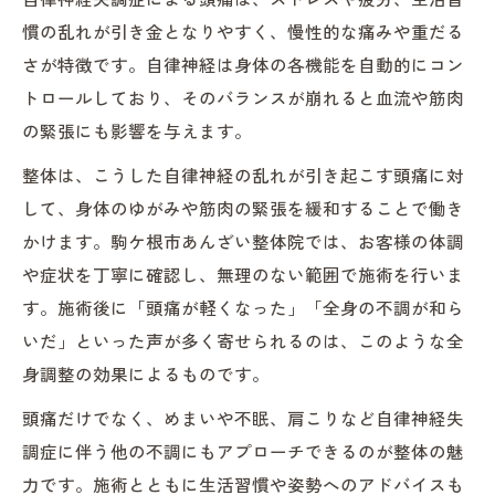
慣の乱れが引き金となりやすく、慢性的な痛みや重だる
なぜ自律神経に整体が有効とされるのか
さが特徴です。自律神経は身体の各機能を自動的にコン
自律神経の乱れにはなぜ整体が効果的なの
トロールしており、そのバランスが崩れると血流や筋肉
か
の緊張にも影響を与えます。
整体施術が自律神経を整える科学的根拠
整体は、こうした自律神経の乱れが引き起こす頭痛に対
整体で得られる自律神経ケアのメリット
して、身体のゆがみや筋肉の緊張を緩和することで働き
自律神経失調症のお悩みに整体が寄り添う
かけます。駒ケ根市あんざい整体院では、お客様の体調
理由
や症状を丁寧に確認し、無理のない範囲で施術を行いま
整体を通じた自律神経の安定を実感するに
す。施術後に「頭痛が軽くなった」「全身の不調が和ら
は
いだ」といった声が多く寄せられるのは、このような全
身調整の効果によるものです。
頭痛だけでなく、めまいや不眠、肩こりなど自律神経失
調症に伴う他の不調にもアプローチできるのが整体の魅
力です。施術とともに生活習慣や姿勢へのアドバイスも