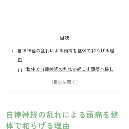
目次
自律神経の乱れによる頭痛を整体で和らげる理
由
整体で自律神経の乱れが起こす頭痛へ優し
くアプローチ
整体が選ばれる自律神経頭痛の根本的な理
由とは
自律神経失調症による頭痛と整体の関係を
自律神経の乱れによる頭痛を整
解説
体で和らげる理由
整体を活用した頭痛緩和の実例とその効果