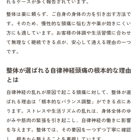
れるケースが多く報告されています。
整体施術で感じる頭痛緩和までの流れとポ
整体は薬に頼らず、ご自身の身体の力を引き出す方法で
イント
す。そのため、慢性的な頭痛に悩む方や薬が効きにくい
首や背骨への整体が自律神経に与える影響
方にも適しています。お客様の体調や生活習慣に合わせ
整体による筋肉の緊張緩和が頭痛改善に繋
て無理なく継続できる点が、安心して通える理由の一つ
がる理由
です。
整体で交感神経・副交感神経の切り替えを
スムーズに
整体が選ばれる自律神経頭痛の根本的な理由
とは
頭痛と自律神経の関係を紐解く整体の視点
整体視点でみる自律神経の乱れと頭痛の密
自律神経の乱れが原因で起こる頭痛に対して、整体が選
接な関係
ばれる理由は「根本的なバランス調整」ができる点にあ
頭痛が続く時に整体が注目する自律神経の
ります。ストレスや生活リズムの乱れは、身体全体のゆ
特徴
がみや筋肉の緊張を引き起こし、自律神経の働きに影響
整体の視点から読み解く自律神経失調症の
を与えます。整体では、その要因を一つずつ丁寧に確認
頭痛
し、根本から整えることを重視しています。