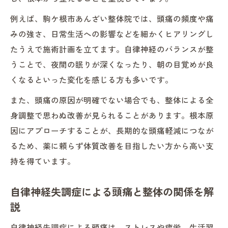
自律神経由来の頭痛に整体ができることと
例えば、駒ケ根市あんざい整体院では、頭痛の頻度や痛
は
みの強さ、日常生活への影響などを細かくヒアリングし
整体で明らかになる頭痛の根本原因と改善
たうえで施術計画を立てます。自律神経のバランスが整
ヒント
うことで、夜間の眠りが深くなったり、朝の目覚めが良
くなるといった変化を感じる方も多いです。
整体を通じた慢性的な頭痛の根本サポート
慢性的な頭痛を整体で根本からサポートす
また、頭痛の原因が明確でない場合でも、整体による全
る理由
身調整で思わぬ改善が見られることがあります。根本原
整体が長引く頭痛にアプローチできる仕組
因にアプローチすることが、長期的な頭痛軽減につなが
み
るため、薬に頼らず体質改善を目指したい方から高い支
持を得ています。
整体による継続的な頭痛軽減サポートの流
れ
自律神経失調症による頭痛と整体の関係を解
お客様の声に見る整体での頭痛変化事例
説
整体施術後に頭痛が和らいだ体験から得た
自律神経失調症による頭痛は、ストレスや疲労、生活習
気づき