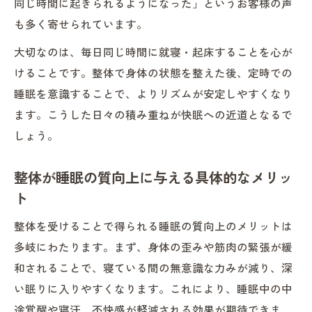
同じ時間に起きられるようになった」というお客様の声
整体がズレた就寝起床リズムに与える作用
も多く寄せられています。
とは
大切なのは、毎日同じ時間に就寝・起床することを心が
整体院選びで快眠への第一歩を踏み出す方
けることです。整体で身体の状態を整えた後、定時での
法
睡眠を意識することで、よりリズムが安定しやすくなり
整体と骨盤矯正で理想の生活リズムを実現
ます。こうした日々の積み重ねが快眠への近道となるで
整体で睡眠障害や不眠の悩みを和らげる秘
しょう。
訣
整体がサポートする定時睡眠の大切さとは
整体が睡眠の質向上に与える具体的なメリッ
ト
整体による自律神経調整で朝から爽快に
整体で自律神経を整える朝の快適ルーティ
整体を受けることで得られる睡眠の質向上のメリットは
ン
多岐にわたります。まず、身体の歪みや筋肉の緊張が緩
整体の自律神経調整が睡眠リズムを整える
和されることで、寝ている間の無意識な力みが減り、深
理由
い眠りに入りやすくなります。これにより、睡眠中の中
整体施術後に感じる朝のスッキリ感の秘密
途覚醒や寝汗、不快感が軽減される効果が期待できま