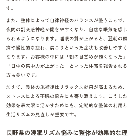
す。
整体と定時睡眠がもたらす心身リフレッシ
ュ
また、整体によって自律神経のバランスが整うことで、
整体による不調緩和と理想の朝習慣の作り
夜間の副交感神経が働きやすくなり、自然な眠気を感じ
方
られるようになります。睡眠の質が上がると、翌朝の頭
痛や慢性的な疲れ、肩こりといった症状も改善しやすく
快眠を目指す方へ整体の根本アプローチ
なります。お客様の中には「朝の目覚めが軽くなった」
整体で快眠を叶える根本的な方法と考え方
「日中の集中力が上がった」といった体感を報告される
整体による骨盤矯正がもたらす睡眠リズム
方も多いです。
改善
加えて、整体の施術後はリラックス効果が高まるため、
整体と生活サイクル見直しで目指す理想の
ストレスによる不眠の悩みにも寄り添えます。こうした
眠り
効果を最大限に活かすためにも、定期的な整体の利用と
整体で長引く不眠や寝つきの悪さに安心感
生活リズムの見直しが重要です。
を
整体と睡眠リズム調整で朝のだるさを防ぐ
長野県の睡眠リズム悩みに整体が効果的な理
コツ