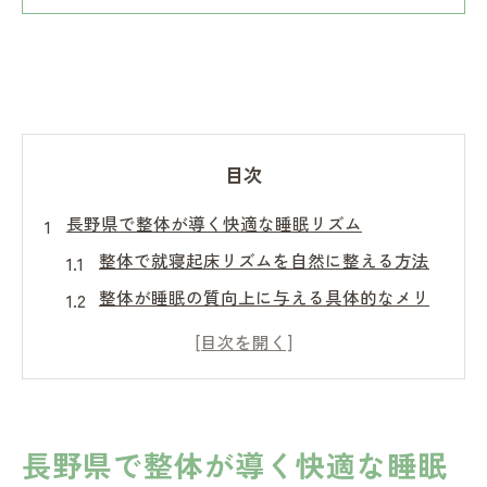
目次
長野県で整体が導く快適な睡眠リズム
整体で就寝起床リズムを自然に整える方法
整体が睡眠の質向上に与える具体的なメリ
ット
長野県の睡眠リズム悩みに整体が効果的な
理由
整体による毎日同じ時間の睡眠リズムづく
長野県で整体が導く快適な睡眠
り