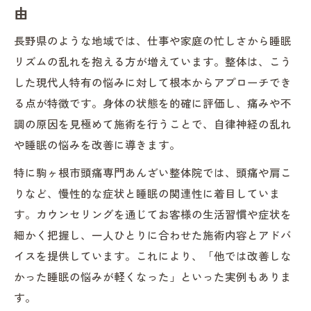
由
夜ぐっすり朝シャキッと整体活用の秘訣
長野県のような地域では、仕事や家庭の忙しさから睡眠
整体を夜に受けることで熟睡をサポートす
リズムの乱れを抱える方が増えています。整体は、こう
る理由
した現代人特有の悩みに対して根本からアプローチでき
朝整体で交感神経を活性化し目覚めを良く
る点が特徴です。身体の状態を的確に評価し、痛みや不
する
調の原因を見極めて施術を行うことで、自律神経の乱れ
整体が導く夜ぐっすり眠れる生活への工夫
や睡眠の悩みを改善に導きます。
整体活用で夜の寝つきと朝の爽快感を両立
特に駒ヶ根市頭痛専門あんざい整体院では、頭痛や肩こ
整体を取り入れて毎朝のだるさを卒業しよ
りなど、慢性的な症状と睡眠の関連性に着目していま
う
す。カウンセリングを通じてお客様の生活習慣や症状を
細かく把握し、一人ひとりに合わせた施術内容とアドバ
イスを提供しています。これにより、「他では改善しな
かった睡眠の悩みが軽くなった」といった実例もありま
す。