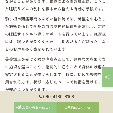
ながることがあります。整体による骨盤矯正は、こうし
た睡眠リズムの乱れを根本から整える有効な手段です。
駒ヶ根市頭痛専門あんざい整体院では、骨盤を中心とし
た施術を通じて全身の血流や神経伝達を正常化し、定時
の睡眠サイクルへ導くサポートを行っています。施術後
には「寝つきが良くなった」「朝のだるさが減った」な
どのお声も多く寄せられています。
骨盤矯正を受ける際の注意点として、無理な力を加えな
い施術を選ぶことや、継続的に通うことで身体の状態を
安定させることが挙げられます。特に、初めて整体を利
用される方は、状態に応じたペースで施術を受けること
が安心につながります。
090-4180-8108
整体と生活サイクル見直しで目指す理想の眠
お問い合わせはこちら
ご予約はこちら
り